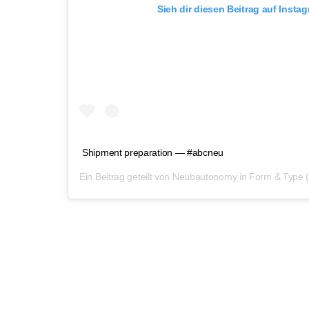
Sieh dir diesen Beitrag auf Insta
Shipment preparation — #abcneu
Ein Beitrag geteilt von
Neubautonomy in Form & Type
(