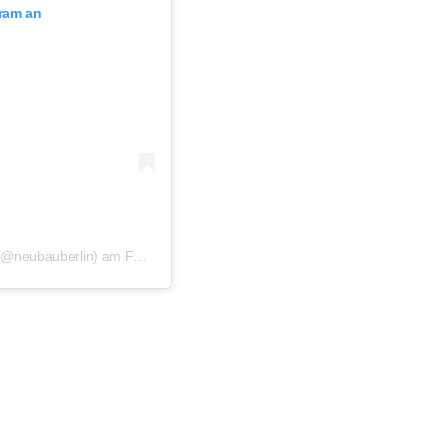
gram an
@neubauberlin) am
Feb 26, 2020 um 4:51 PST