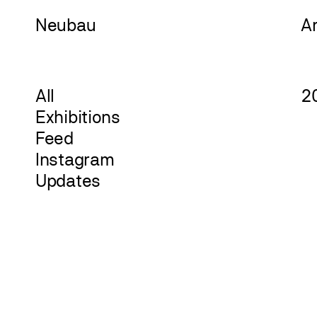
Neu
bau
A
All
2
Exhibitions
Feed
Instagram
Updates