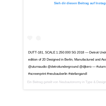
Sieh dir diesen Beitrag auf Insta
DUTT-181, SCALE 1:250.000 SG 2018 — Detroit Under
edition of 20 Designed in Berlin, Manufactured and As
@uturnaudio @detroitunderground @djkero — #uturn #
#screenprint #neubauberlin #stefangandl
Ein Beitrag geteilt von
Neubautonomy in Type & Desig