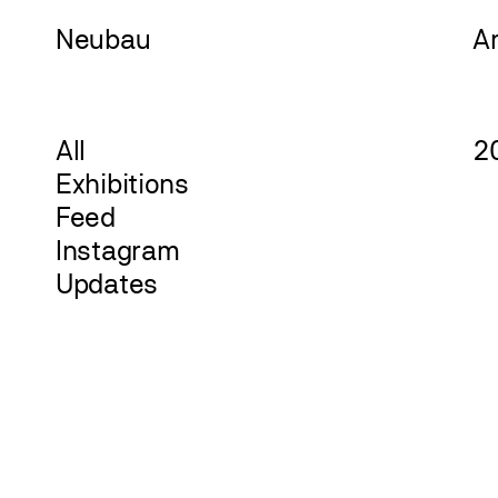
Neu
bau
A
All
2
Exhibitions
Feed
Instagram
Updates