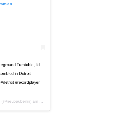
gram an
ground Turntable, ltd
sembled in Detroit
detroit #recordplayer
n
(@neubauberlin) am
Mai 26, 2019 um 7:17 PDT