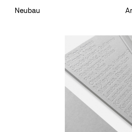
Neu
bau
A